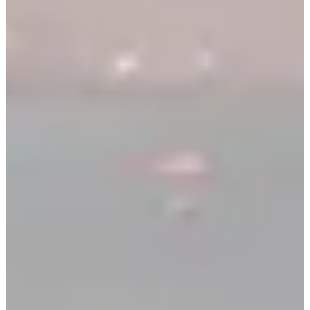
OXYGHEM
Bekijk website
Bekijk Facebookpagina
Chronometer
Comité Nord Athlétisme
Kies een wedstrijd
Course 1,5 km
Datum nog te bevestigen
Meer info
Meer info
Course populaire 5 km
Datum nog te bevestigen
Meer info
Meer info
Marche nordique 5 km
Datum nog te bevestigen
Meer info
Meer info
Course des familles 800 m
Datum nog te bevestigen
Meer info
Meer info
Course 10 km
Datum nog te bevestigen