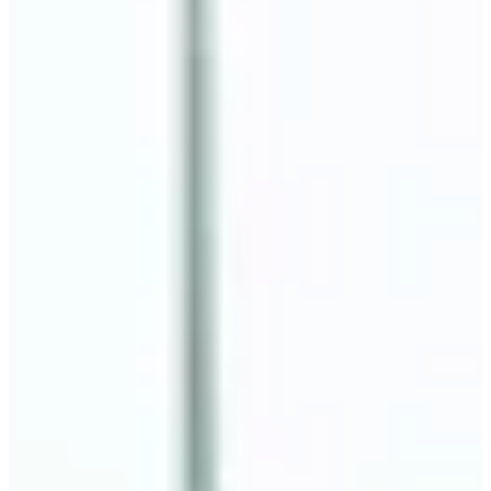
• Win de prijs voor het mooiste kostuum (en een medaille);
• Loop voor een goed doel en steun de vereniging waar de
organisatie achter staat.
• Geef kracht aan een ecologisch verantwoord evenement.
Wedstrijden
Alle
Running
Marche
mei 2027
Datum nog te bevestigen
Course 1,5 km
1.5
km
09:00
Wegwedstrijden
Minder dan 5 km