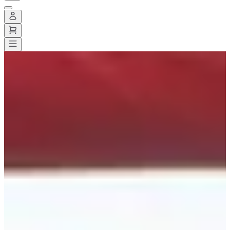
Alle wedstrijden
>
Wegwedstrijden
>
10 km
>
Oxyghem
Oxyghem
Datum nog te bevestigen
Opslaan
Opslaan
Delen
Delen
Bekijk alle foto's
Bekijk alle foto's
1 / 10