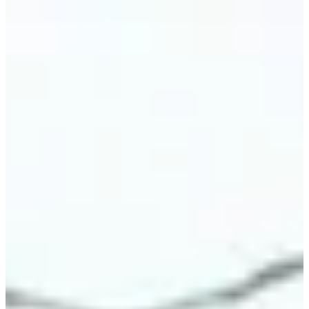
Over
Wedstrijden
Locatie
Organisator
Chronometer
mei
?
Datum
Mei 2027
Datum nog te bevestigen
Plaats
Hem
59 - Nord
Vrienden van het Noorden, neem je beste schoenen mee, want
Oxyghem organiseert een wedstrijd en een dag die jullie nieuwe
meitraditie kan worden!
Wat je er kunt vinden:
• De grote klassiekers van 5 km en 10 km op hellingen die je zeker
zullen bekoren. Wat vind je leuker: fitnessjogging of volle bak
raketten?
• Meer dan 2.000 deelnemers per jaar - een garantie voor kwaliteit
👌🏻;