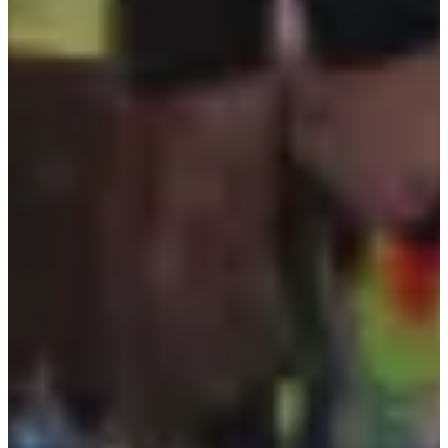
Inschrijfdata
Nog niet bekendgemaakt
Meer info
Meer info
Datum nog te bevestigen
Course 10 km
10
km
10:30
Wegwedstrijden
10 km