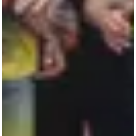
Meer info
Datum nog te bevestigen
Course des familles 800 m
0.8
km
10:00
Wegwedstrijden
Minder dan 5 km