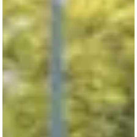
Meer info
Meer info
Datum nog te bevestigen
Course populaire 5 km
5
km
09:15
Wegwedstrijden
5 km