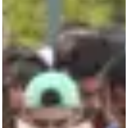
Inschrijfdata
Nog niet bekendgemaakt
Meer info
Meer info
Datum nog te bevestigen
Marche nordique 5 km
5
km
09:15
Wandeling
Nordic-walking