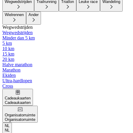
Wegwedstrijden
Trailrunning
Triatlon
Leuke race
Wandeling
Wielrennen
Ander
Wegwedstrijden
Wegwedstrijden
Minder dan 5 km
5 km
10 km
15 km
20 km
Halve marathon
Marathon
Ekiden
Ultra-hardlopen
Cross
Cadeaukaarten
Cadeaukaarten
Organisatorruimte
Organisatorruimte
NL
NL