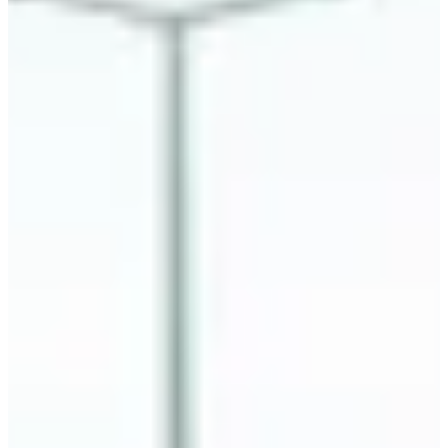
• Nordic walking en kinderwedstrijden;
• Een toegewijde wedstrijd waarbij elk startnummer Antonin's
Adventures ondersteunt.
Focus op het parcours:
De route is eenvoudig: een lus, bij elke start min of meer groot.
Tijdens de 5 km (hardlopen of wandelen) en 10 km wandelt u over
het asfalt van Hem, waarna u verder door het platteland loopt. De
grootste lus brengt je zelfs naar de Petit Marque-lus. De perfecte mix
van stedelijkheid en groen!
We waarschuwen je alvast: zelfs in de straaljagermodus zul je een
feestje beleven. dankzij muzikaal entertainment en lopers in hun
mooiste kleren. Pas op, want misschien word je wel aangereden
door een wilde Spiderman of Penguin 😏.
Wij kijken er in ieder geval al naar uit!
3 (hele) goede redenen om mee te doen: