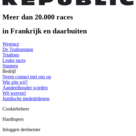
Meer dan 20.000 races
in Frankrijk en daarbuiten
Wegrace
De Trailrunning
Triatlons
Leuke races
Stappen
Bedrijf
Neem contact met ons op
Wie zijn wij?
Aandeelhouder worden
Wij werven!
Juridische mededelingen
Cookiebeheer
Hardlopers
Inloggen deelnemer