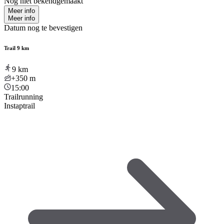
Nog niet bekendgemaakt
Meer info
Meer info
Datum nog te bevestigen
Trail 9 km
9
km
+350
m
15:00
Trailrunning
Instaptrail