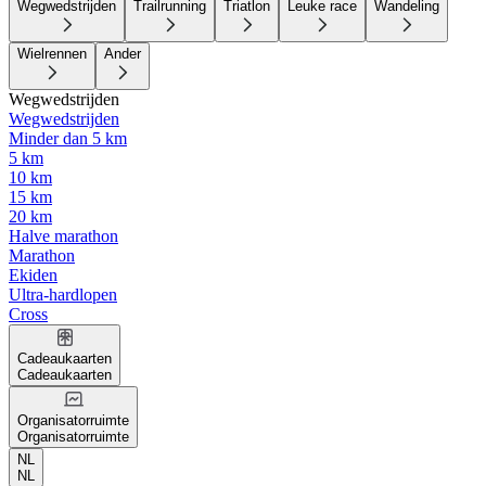
Wegwedstrijden
Trailrunning
Triatlon
Leuke race
Wandeling
Wielrennen
Ander
Wegwedstrijden
Wegwedstrijden
Minder dan 5 km
5 km
10 km
15 km
20 km
Halve marathon
Marathon
Ekiden
Ultra-hardlopen
Cross
Cadeaukaarten
Cadeaukaarten
Organisatorruimte
Organisatorruimte
NL
NL