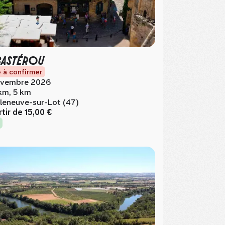
BASTÉROU
 à confirmer
vembre 2026
km, 5 km
lleneuve-sur-Lot (47)
rtir de
15,00 €