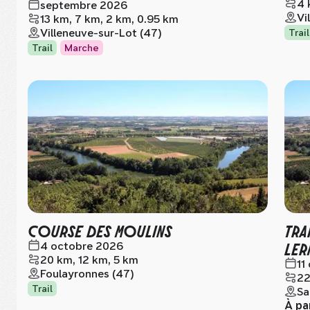
4 
septembre 2026
Vi
13 km, 7 km, 2 km, 0.95 km
Villeneuve-sur-Lot (47)
Trail
Trail
Marche
COURSE DES MOULINS
TRA
LER
4 octobre 2026
20 km, 12 km, 5 km
11
Foulayronnes (47)
22
Trail
Sa
À pa