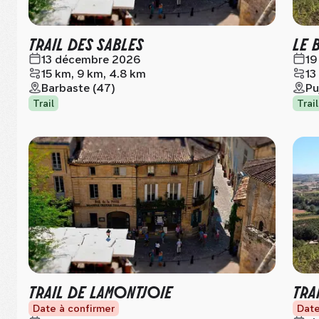
TRAIL DES SABLES
LE 
13 décembre 2026
19
15 km, 9 km, 4.8 km
13
Barbaste (47)
Pu
Trail
Trail
TRAIL DE LAMONTJOIE
TRA
Date à confirmer
Date