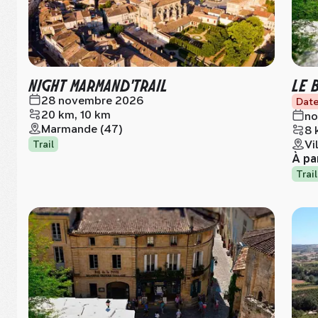
NIGHT MARMAND'TRAIL
LE 
28 novembre 2026
Date
20 km, 10 km
no
Marmande (47)
8 
Vi
Trail
À pa
Trail