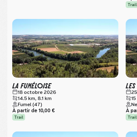
Trail
LA FUMÉLOISE
LES
18 octobre 2026
25
14.5 km, 8.1 km
15
Fumel (47)
Ne
À partir de
10,00 €
À pa
Trail
Trail