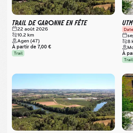
TRAIL DE GARONNE EN FÊTE
UTM
22 août 2026
Date
10.2 km
se
Agen (47)
8 
À partir de
7,00 €
Mo
À pa
Trail
Trail