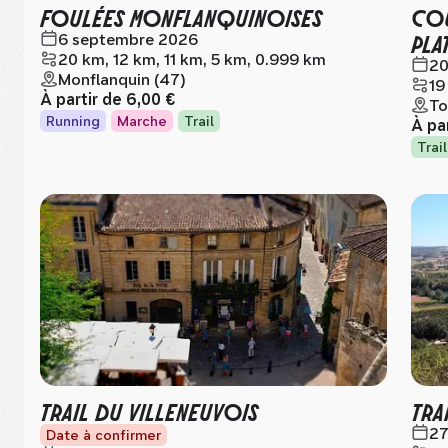
FOULÉES MONFLANQUINOISES
COU
PLA
6 septembre 2026
20 km, 12 km, 11 km, 5 km, 0.999 km
20
Monflanquin (47)
19
À partir de
6,00 €
To
Running
Marche
Trail
À pa
Trail
TRAIL DU VILLENEUVOIS
TRA
27
Date à confirmer