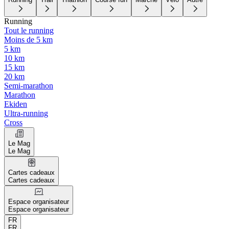
Running
Tout le running
Moins de 5 km
5 km
10 km
15 km
20 km
Semi-marathon
Marathon
Ekiden
Ultra-running
Cross
Le Mag
Le Mag
Cartes cadeaux
Cartes cadeaux
Espace organisateur
Espace organisateur
FR
FR