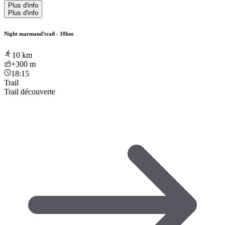
Plus d'info
Plus d'info
Night marmand'trail - 10km
10
km
+300
m
18:15
Trail
Trail découverte