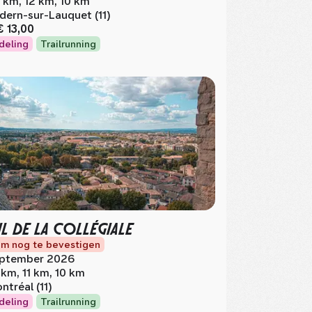
 km, 12 km, 10 km
dern-sur-Lauquet (11)
€ 13,00
deling
Trailrunning
IL DE LA COLLÉGIALE
m nog te bevestigen
ptember 2026
 km, 11 km, 10 km
ntréal (11)
deling
Trailrunning