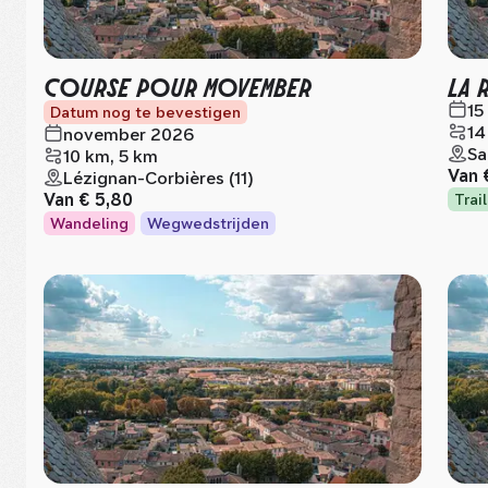
COURSE POUR MOVEMBER
LA
15
Datum nog te bevestigen
14
november 2026
Sa
10 km, 5 km
Van
Lézignan-Corbières (11)
Van
€ 5,80
Trai
Wandeling
Wegwedstrijden