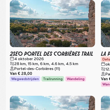
2SEO PORTEL DES CORBIÈRES TRAIL
LA 
4 oktober 2026
Datu
28 km, 15 km, 6 km, 4.6 km, 4.5 km
ok
Portel-des-Corbières (11)
12
Van
€ 28,00
Pa
Van
Wegwedstrijden
Trailrunning
Wandeling
Wan