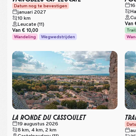
16
Datum nog te bevestigen
Ha
januari 2027
Cu
10 km
Van
Leucate (11)
Van
€ 10,00
Trai
Wandeling
Wegwedstrijden
Wan
LA RONDE DU CASSOULET
TRA
19 augustus 2026
Datu
8 km, 4 km, 2 km
au
Castelnaudary (11)