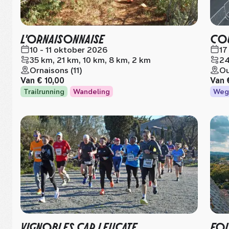
L'ORNAISONNAISE
COU
10 - 11 oktober 2026
17
35 km, 21 km, 10 km, 8 km, 2 km
24
Ornaisons (11)
Ou
Van
€ 10,00
Van
Trailrunning
Wandeling
Weg
VIGNOBLES CAP LEUCATE
FOU