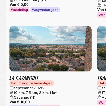
25
Van
€ 5,00
La
Van
Wandeling
Wegwedstrijden
Wan
LA CAVANIGHT
TRA
Datum nog te bevestigen
Datu
september 2026
se
10 km, 7.5 km, 2 km, 1 km
17
Cavanac (11)
Mo
Van
€ 10,00
Wan