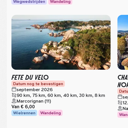
Wegwedstrijden
Wandeling
FETE DU VELO
CHA
NO
Datum nog te bevestigen
september 2026
Datu
90 km, 75 km, 60 km, 40 km, 30 km, 8 km
se
Marcorignan (11)
12
Van
€ 6,00
Na
Wielrennen
Wandeling
Wan