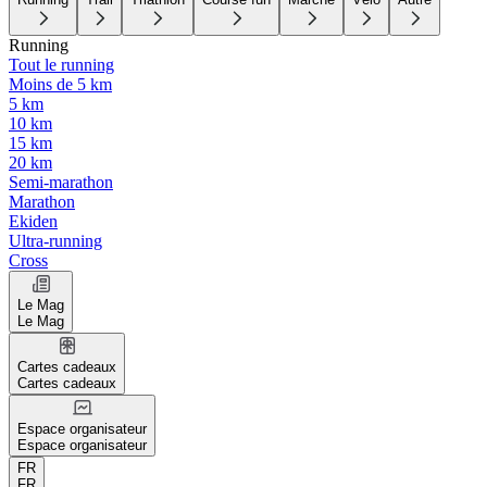
Running
Tout le running
Moins de 5 km
5 km
10 km
15 km
20 km
Semi-marathon
Marathon
Ekiden
Ultra-running
Cross
Le Mag
Le Mag
Cartes cadeaux
Cartes cadeaux
Espace organisateur
Espace organisateur
FR
FR