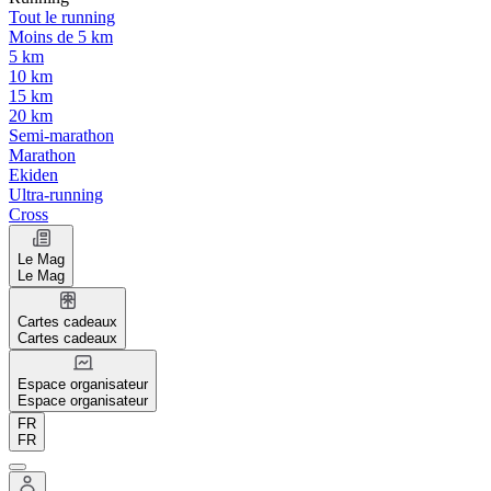
Tout le running
Moins de 5 km
5 km
10 km
15 km
20 km
Semi-marathon
Marathon
Ekiden
Ultra-running
Cross
Le Mag
Le Mag
Cartes cadeaux
Cartes cadeaux
Espace organisateur
Espace organisateur
FR
FR