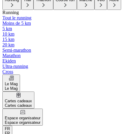
Running
Tout le running
Moins de 5 km
5 km
10 km
15 km
20 km
Semi-marathon
Marathon
Ekiden
Ultra-running
Cross
Le Mag
Le Mag
Cartes cadeaux
Cartes cadeaux
Espace organisateur
Espace organisateur
FR
FR