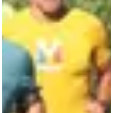
+170
m
10:00
Running
10 km
Inscriptions
10,00 €
S'inscrire
S'inscrire
Course 5 km
5
km
10:00
Running
5 km
Inscriptions
8,00 €
S'inscrire
S'inscrire
Marche 10 km