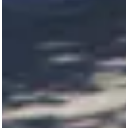
⚠️ Infos importantes
PPS obligatoire (sauf marche et course enfants) :
https://pps.athle.fr/
Organisateur