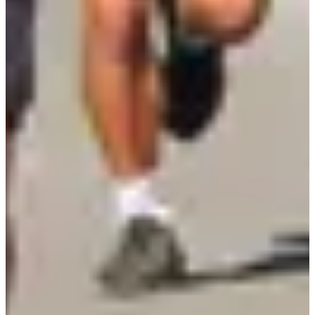
1.5
km
12:00
Running
Moins de 5 km
Inscriptions
Gratuit
S'inscrire
S'inscrire
Course 3000 m
3
km
12:15
Running
Moins de 5 km
Inscriptions
3,00 €
S'inscrire
S'inscrire