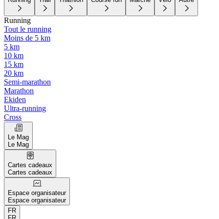
Running
Tout le running
Moins de 5 km
5 km
10 km
15 km
20 km
Semi-marathon
Marathon
Ekiden
Ultra-running
Cross
Le Mag
Le Mag
Cartes cadeaux
Cartes cadeaux
Espace organisateur
Espace organisateur
FR
FR