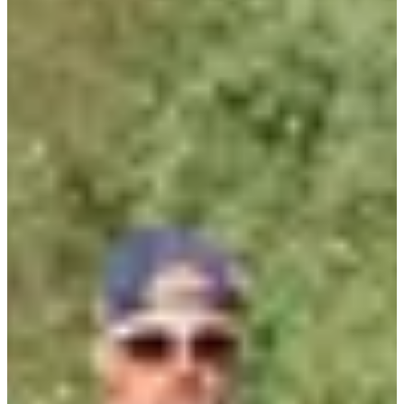
Courses
Tous
Running
Marche
dim. 23 août 2026
Semi-marathon
21.1
km
+300
m
09:30
Running
Semi-marathon
Inscriptions
17,00 €
S'inscrire
S'inscrire
Course 10 km
10
km