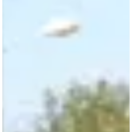
idéal pour t’éclater en
course à pied
. De l’espace, du plat, de l’air
pur, et des collègues runners archi motivés. Aujourd’hui, c’est les
collerétiziens qui te chauffent pour ton prochain défi !
Ce que tu vas trouver sur place :
Trois courses au choix :
5 km
,
10 km
et
21 km
;
Une marche de 5 ou 10 km, accessible à toutes et tous. Tu
pourras aussi participer au jeu « Trouve mon galet » : un petit
trésor caché sur le parcours du 5 km, avec des indices
distribués le matin même. Curieux bienvenus 🧐 ;
Des routes goudronnées à travers champs et village, y’a qu’à
dérouler les jambes et profiter de la balade ;
Le parc naturel régional de l’Avesnois à deux pas de là.
Pratique pour la récup’ active 😏.
Une consigne installée à la salle omnisports, histoire de courir
l’esprit léger.
Focus parcours :
Après les soirées jeux de société, les défis course à pied. Ben oui, il