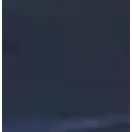
Tu peux t’inscrire le jour de la course, avec une majoration de 3€
pour les formats 5 km, 10 km et 21 km.
📍 Lieu : Salle des fêtes – Place de l’Europe
🎽 Retrait des dossards
Le retrait se fait le dimanche matin à partir de 8h30, à la salle des
fêtes (Place de l’Europe).
👉 En fonction du nombre de participants, d’autres créneaux
pourront être proposés.
🧳 Consigne, vestiaires & douches
Disponibles à la salle omnisports – rue Guynemer.