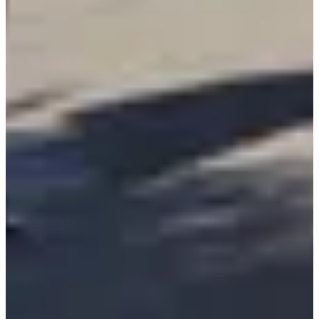
Liste des inscrits
545 inscrits
Voir la liste
Voir la liste
Services inclus
Dossard
Ravitaillements
Consignes
Douches
Toilettes
Parking dédié aux participants
Infos pratiques