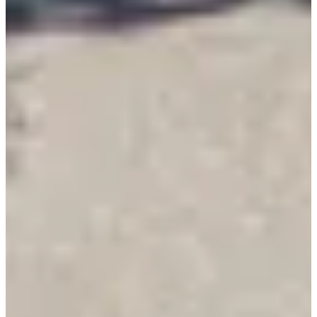
Courir à Colleret
Voir le site web
Voir la page Facebook
Chronométreur
Chronolap Ltd
Voir le site web
Voir la page Facebook
Choisir une Course
Semi-marathon
Inscriptions ouvertes
17,00 €