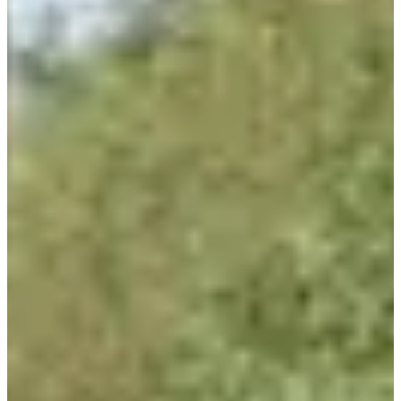
faut bien varier les victoires. Hop hop ! Sprint de 5 km, entre les
batailles de regards et lutte de longue haleine pour relever le défi de
la côte sur le 10 km et sur le 21 km, une chose est sûre, ça va suer.
3 (très) bonnes raisons de participer :
L’ambiance bon enfant de l’évènement. C’est un peu comme
rejoindre une grande famille le temps d’un week-end !
Courir, c’est bien. Courir entouré de dizaines de copains, c’est
encore mieux.
L’édition 2025 a une nouvelle fois tenu toutes ses promesses
avec plus de 550 participants au rendez-vous !
Comme chaque année, les bénéfices de la course sont reversés
à la Fondation DigestScience, engagée dans la recherche sur
les maladies digestives et l’accompagnement des patients.
Après 1 500 € collectés en 2024, c’est un magnifique cap de 2
000 € qui a été atteint en 2025 💙
Résultats :
2025