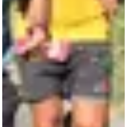
10
km
10:15
Marche
Randonnée pédestre
Inscriptions
2,00 €
S'inscrire
S'inscrire
Marche 5 km
5
km
10:15
Marche
Randonnée pédestre
Inscriptions
2,00 €
S'inscrire
S'inscrire
Course 1500m (non chronométrée)