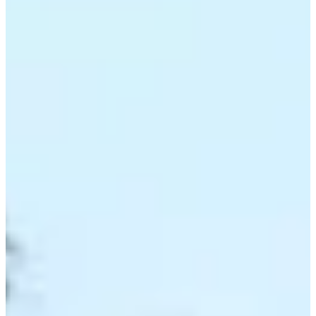
pratiques
Organisateur
Chronométreur
août
23
Date
Dimanche 23 août 2026
Lieu
Colleret
59 - Nord
Inscriptions
Ouverture le 15 avril 2026
à 00:00
Fermeture le 21 août 2026
à 23:59
550 participants
en
2025
Le
Nord
a plein de belles choses à t’offrir. L’une d’elles ? Un terrain