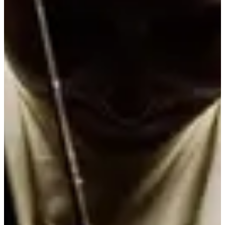
Inscriptions
Les inscriptions sont terminées
Plus d'info
Plus d'info
Services inclus
Parking dédié aux participants
Vestiaires
Consignes
Toilettes
Douches
T-Shirt
Échauffement collectif
Lot participant