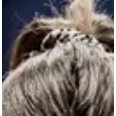
09:00
Autre
Inscriptions
Les inscriptions sont terminées
Plus d'info
Plus d'info
Terminé
Solo Hommes -40ans
09:00
Autre
Inscriptions
Les inscriptions sont terminées
Plus d'info
Plus d'info
Terminé
Duo Mixte
09:00