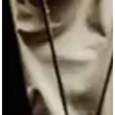
Infos pratiques
Lieu :
272 Rte de Launaguet, 31200 Toulouse
Sporting Form et la Fédération Française d'Aviron s'associent pour
coorganiser les e-ROW GAMES à Toulouse !
Informations pratiques, vous aurez accès à :
un parking gratuit
un vestiaire avec casier
En cadeau :
un tee-shirt
un bière ou verre de vin
un mois d'accès à l'application e-ROW
Horaires :