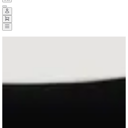
e-ROW GAMES au Sporting
Form Toulouse
Date à confirmer
Enregistrer
Enregistrer
Partager
Partager
Voir toutes les photos
Voir toutes les photos