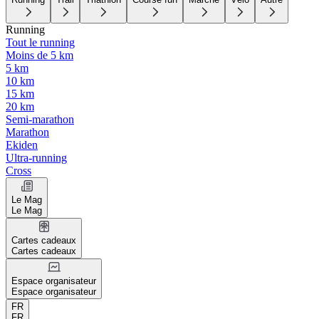
Running
Tout le running
Moins de 5 km
5 km
10 km
15 km
20 km
Semi-marathon
Marathon
Ekiden
Ultra-running
Cross
Le Mag
Le Mag
Cartes cadeaux
Cartes cadeaux
Espace organisateur
Espace organisateur
FR
FR