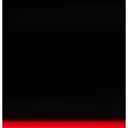
machines d'endurance. Les e-ROW GAMES débarquent au
Sporting Form Toulouse avec une promesse claire : de l’intensité, du
rythme, et des confrontations où chaque seconde pèse.
Ici, tu ne viens pas dérouler. Tu viens te tester, te confronter, et voir
ce que ça donne quand tout se joue à la puissance et à la régularité,
sans échappatoire.
Ce que tu vas trouver sur place :
Des formats solo hommes et femmes et des épreuves en duo ;
Un espace indoor entièrement dédié à la performance et aux
duels ;
Du matériel adapté pour garantir des conditions de course
optimales.
Enchainement de 3 stations :
Skierg : 3000m
Bikeerg : 9000m