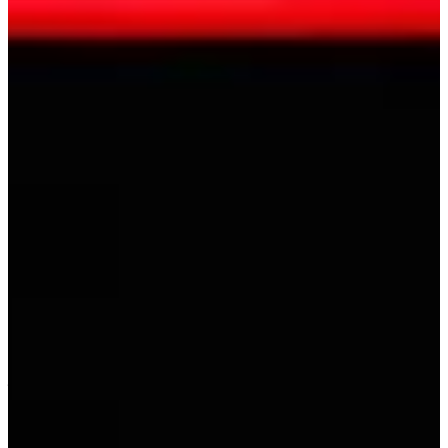
Rowerg : 3000m
3 (très) bonnes raisons de participer :
Mesurer ta puissance et ton mental dans un format indoor sans
zone de repos ;
T’aligner sur des formats variés, en solo ou en duo, selon ton
approche de la course ;
Vivre une compétition où chaque effort peut changer la
hiérarchie.
Les e-ROW GAMES, c’est un concentré d’effort brut, sans artifice,
où tout se joue dans le geste et la capacité à tenir le rythme.
Courses
juin 2026
Terminé