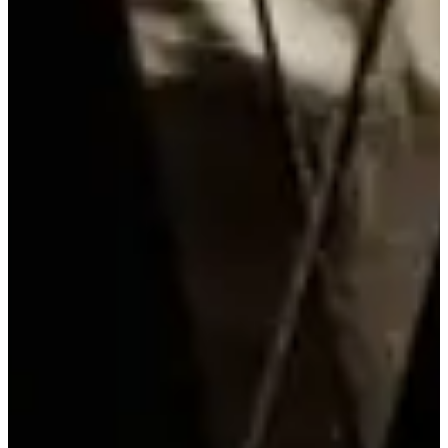
Première course à 9h
Vague de départ toutes les 20minutes
Mise en cohérences des départs en fonction des inscriptions,
les horaires seront donnés aux participants en début de
semaine avant la compétition
Organisateurs