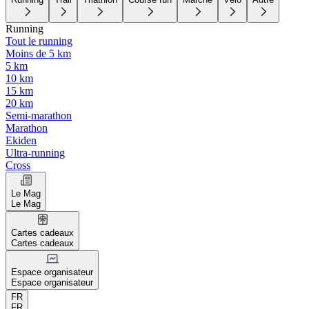
Running
Tout le running
Moins de 5 km
5 km
10 km
15 km
20 km
Semi-marathon
Marathon
Ekiden
Ultra-running
Cross
Le Mag
Le Mag
Cartes cadeaux
Cartes cadeaux
Espace organisateur
Espace organisateur
FR
FR