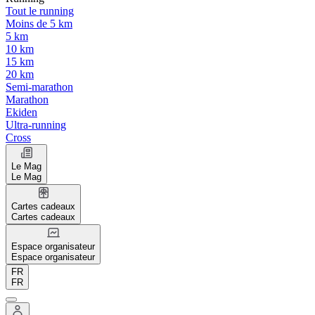
Tout le running
Moins de 5 km
5 km
10 km
15 km
20 km
Semi-marathon
Marathon
Ekiden
Ultra-running
Cross
Le Mag
Le Mag
Cartes cadeaux
Cartes cadeaux
Espace organisateur
Espace organisateur
FR
FR