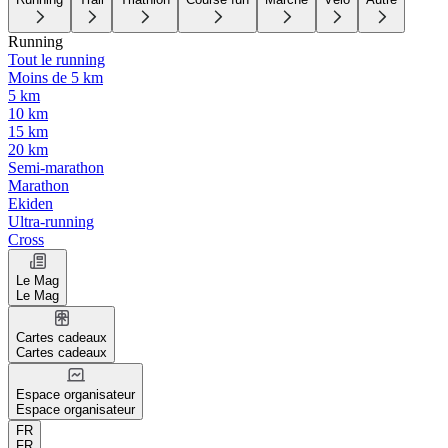
Running
Tout le running
Moins de 5 km
5 km
10 km
15 km
20 km
Semi-marathon
Marathon
Ekiden
Ultra-running
Cross
Le Mag
Le Mag
Cartes cadeaux
Cartes cadeaux
Espace organisateur
Espace organisateur
FR
FR