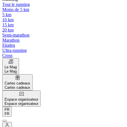
Tout le running
Moins de 5 km
5 km
10 km
15 km
20 km
Semi-marathon
Marathon
Ekiden
Ultra-running
Cross
Le Mag
Le Mag
Cartes cadeaux
Cartes cadeaux
Espace organisateur
Espace organisateur
FR
FR