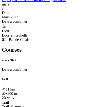
mars
?
Date
Mars 2027
Date à confirmer
Lieu
Loos-en-Gohelle
62 - Pas-de-Calais
Courses
mars 2027
Date à confirmer
La 11
11
km
+200
m
09:15
Trail
Trail découverte