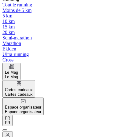
Tout le running
Moins de 5 km
5 km
10 km
15 km
20 km
Semi-marathon
Marathon
Ekiden
Ultra-running
Cross
Le Mag
Le Mag
Cartes cadeaux
Cartes cadeaux
Espace organisateur
Espace organisateur
FR
FR