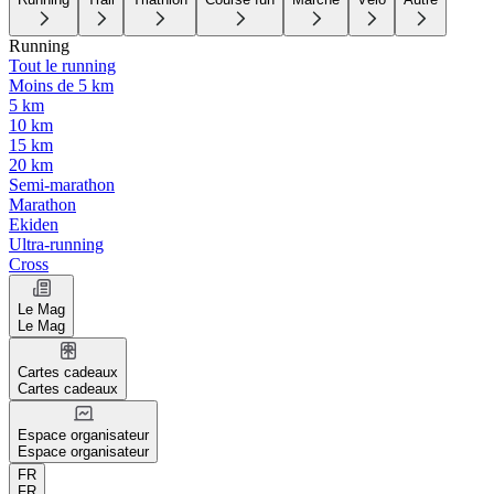
Running
Tout le running
Moins de 5 km
5 km
10 km
15 km
20 km
Semi-marathon
Marathon
Ekiden
Ultra-running
Cross
Le Mag
Le Mag
Cartes cadeaux
Cartes cadeaux
Espace organisateur
Espace organisateur
FR
FR