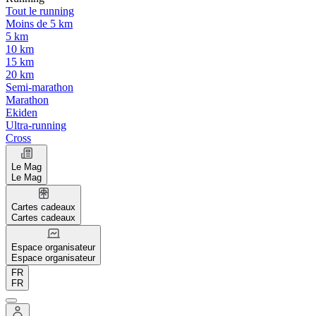
Tout le running
Moins de 5 km
5 km
10 km
15 km
20 km
Semi-marathon
Marathon
Ekiden
Ultra-running
Cross
Le Mag
Le Mag
Cartes cadeaux
Cartes cadeaux
Espace organisateur
Espace organisateur
FR
FR