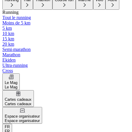
Running
Tout le running
Moins de 5 km
5 km
10 km
15 km
20 km
Semi-marathon
Marathon
Ekiden
Ultra-running
Cross
Le Mag
Le Mag
Cartes cadeaux
Cartes cadeaux
Espace organisateur
Espace organisateur
FR
FR