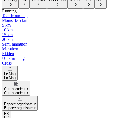
Running
Tout le running
Moins de 5 km
5 km
10 km
15 km
20 km
Semi-marathon
Marathon
Ekiden
Ultra-running
Cross
Le Mag
Le Mag
Cartes cadeaux
Cartes cadeaux
Espace organisateur
Espace organisateur
FR
FR