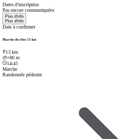
Dates d'inscription
Pas encore communiquées
Plus d'info
Plus d'info
Date à confirmer
Marche des fées 13 km
13
km
+80
m
14:45
Marche
Randonnée pédestre