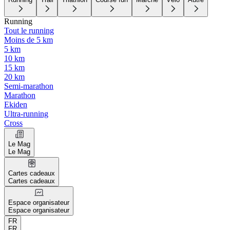
Running
Tout le running
Moins de 5 km
5 km
10 km
15 km
20 km
Semi-marathon
Marathon
Ekiden
Ultra-running
Cross
Le Mag
Le Mag
Cartes cadeaux
Cartes cadeaux
Espace organisateur
Espace organisateur
FR
FR