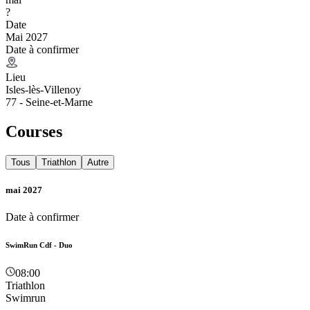
?
Date
Mai 2027
Date à confirmer
Lieu
Isles-lès-Villenoy
77 - Seine-et-Marne
Courses
Tous
Triathlon
Autre
mai 2027
Date à confirmer
SwimRun Cdf - Duo
08:00
Triathlon
Swimrun