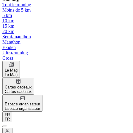
Tout le running
Moins de 5 km
5 km
10 km
15 km
20 km
Semi-marathon
Marathon
Ekiden
Ultra-running
Cross
Le Mag
Le Mag
Cartes cadeaux
Cartes cadeaux
Espace organisateur
Espace organisateur
FR
FR