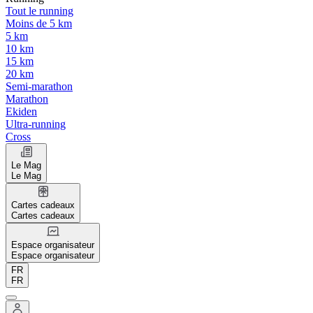
Tout le running
Moins de 5 km
5 km
10 km
15 km
20 km
Semi-marathon
Marathon
Ekiden
Ultra-running
Cross
Le Mag
Le Mag
Cartes cadeaux
Cartes cadeaux
Espace organisateur
Espace organisateur
FR
FR