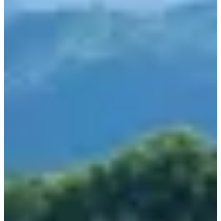
sur les sentiers jurassiens entre montées forestières, pâturages et
lignes de crête avec, en prime, des vues dégagées jusqu’au Mont
Blanc.
Puis vient le temps de souffler. Direction le camp de base pour une
soirée au grand air, un repas chaud, quelques animations et une nuit
pour recharger les batteries.
Le lendemain, cap sur Oyonnax en passant par le cœur du Parc
Naturel Régional du Haut-Jura. Les kilomètres défilent entre reliefs
sauvages et grands espaces. Et si les jambes ou les envies changent
en cours de route, il est même possible d’adapter ton aventure en
basculant d’une trace à l’autre entre les deux journées.
Une traversée qui laisse autant de place à l’effort qu’à l’expérience.
3 (très) bonnes raisons de participer :