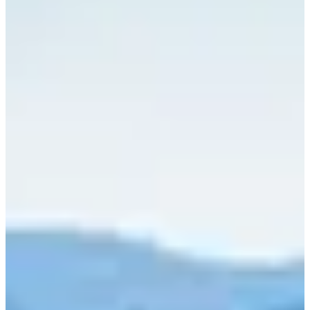
Embarque pour une aventure itinérante entre Bellegarde-sur-
Valserine et Oyonnax. Choisis ta trace, avance à ton rythme et
profite de tout ce qui fait le charme du Haut-Jura.
Ce que tu vas trouver sur place :
Deux formats sur deux jours : une Trace Best-Of de 60 km et
2800 m D+ ou une Trace Maxi de 78 km et 3600 m D+ ;
Un camp de base en pleine nature avec hébergement en gîte
ou sous tente selon ton option, repas, animations et espace
détente ;
Le transport de tes sacs, des ravitaillements, des douches, des
vestiaires, des consignes et tout ce qu’il faut pour te
concentrer sur une seule chose : avancer.
Focus parcours :
Ici, pas de boucle à répéter ni de ligne d’arrivée que tu aperçois au
loin. Tu traverses un territoire. Un vrai. Le premier jour t’emmène