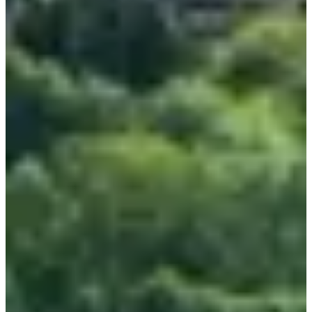
11:00
Trail
Inscriptions
149,00 €
S'inscrire
S'inscrire
Services inclus
Vestiaires
Ravitaillements
Consignes
Repas d'après course
Bâtons autorisés
Toilettes
Douches