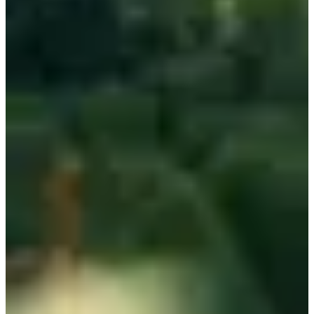
🚌 Transport des sacs
🏕️ Accès au camp de base
🛏️ Logement (selon option choisie)
🍽️ Repas et ravitos
Au programme :
🏓 Espace chill (molky, pétanque, etc)
🎥 Projection et animations
🫕 Espace repas pour reprendre des forces
🛏️ Logement en gîte
POUR S'Y RENDRE