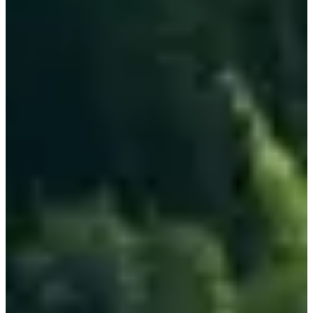
J1 : 30km 1600d+
J2 : 30km 1200d+
*Le parcours définitif sera partagé dans le roadbook, il est
susceptible d'évoluer légèrement d'ici là.
Le changement de trace est possible lors de l'événement (ex: faire le
J1 sur la trace rouge, et basculer sur la trace bleue pour le J2)
CAMP DE BASE 🏕️
À l'issue de l'étape 1, les coureurs arrivent sur un camp de base
convivial pour récupérer et passer la soirée avant de repartir le
lendemain. Logement en dur dans un grand gîte de groupe ou sous
tente pour cette édition.
Ce qui est compris en + :
📖 Roadbook et trace reconnue