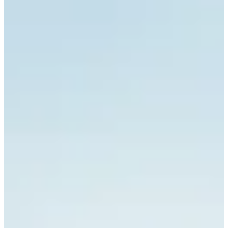
pratiques
Organisateur
sept.
5
Date
Samedi 5 septembre 2026
Lieu
Valserhône
Ain
Inscriptions
Ouverture le 25 mai 2026
à 00:00
Fermeture le 1 septembre 2026
à 00:00
Deux jours de trail, un camp de base au milieu du Jura et juste ce
qu’il faut de déconnexion pour remettre les compteurs à zéro. Zeoff
Jura, ce n’est pas une course contre la montre. C’est une traversée à
vivre pleinement, entre longues montées, crêts dégagés, forêts
profondes et soirées à refaire l’étape autour des spécialités du coin.