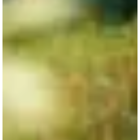
🚆 En train : Zeoff favorise la mobilité douce et propose des éditions
100% accessibles en train.
🚃 Gare de départ : Bellegarde-sur-Valserine
🚃 Gare d'arrivée : Oyonnax
Nous te conseillons :
ALLER
Depuis Lyon : sa. 8h18 - direct TER
Depuis Paris : sa. 9h38 - direct TGV
RETOUR
Vers Lyon : di. 16h34 - TER + TER
Vers Paris : di. 16h34 - TER + TGV
🚗 En covoiturage :