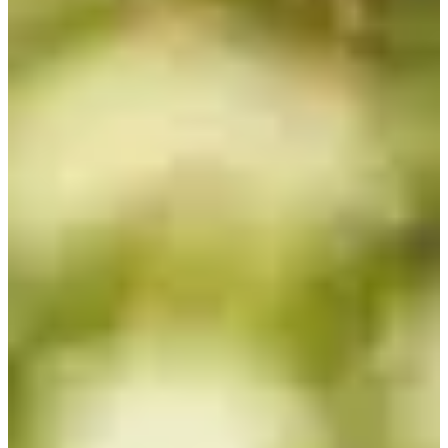
Une conversation dédiée est créée avec les participants intéressés.
🚗 En voiture :
1h30 depuis Lyon Retour au départ possible avec les bus régionaux
X38 et X36.
Organisateur
ZEOFF
Voir le site web
Voir le compte Instagram