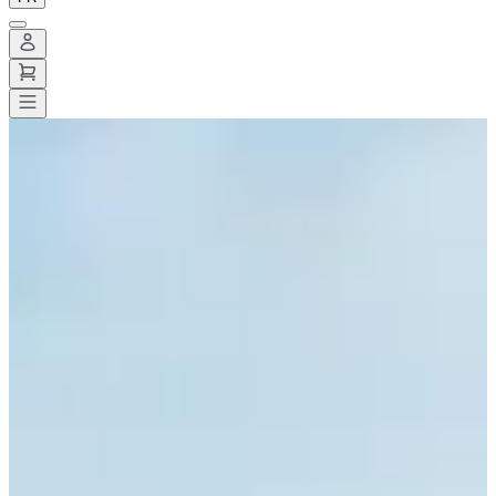
Toutes les courses
>
Trail
>
Trail long
>
Zeoff Jura
Zeoff Jura
Enregistrer
Enregistrer
Partager
Partager
Voir toutes les photos
Voir toutes les photos
1 / 5
À propos
Courses
Localisation
Services inclus
Infos