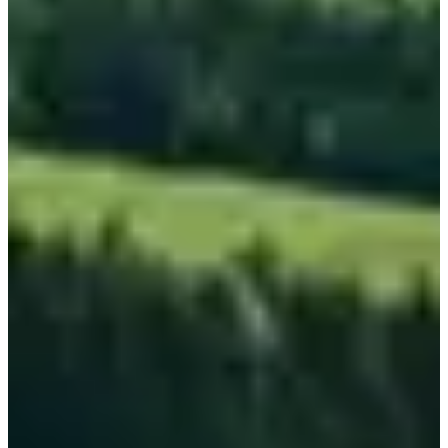
Transport des sacs
Roadbook et traces GPX
L'accès au camp (animations, repas du soir, petit dej')
Infos pratiques
Événement limité à 80 participants
PARCOURS 🧭
Deux traces au choix :
🔴 Trace Maxi : 78k 3600d+
J1 : 35km 2300d+
J2 : 43km 1300d+
🔵 Trace Best-Of : 60k 2800d+