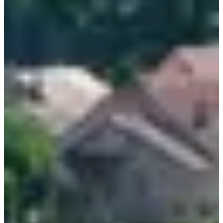
Découvrir un massif qui joue dans la cour des grands avec ses
crêtes, ses pâturages et ses panoramas ouverts à perte de vue ;
Vivre un week-end de trail itinérant où le camp de base fait
autant partie de l’aventure que les kilomètres parcourus ;
Partager une expérience où chacun avance à sa manière, sans
pression inutile, avec pour seul objectif de profiter du voyage.
Et comme Zeoff encourage les aventures accessibles, l’événement
est entièrement compatible avec une arrivée en train. Tu montes dans
un wagon à Paris ou Lyon, tu descends au départ de l’aventure. Le
reste, ce sont les sentiers qui s’occupent de te guider.
Alors, prêt à traverser le Jura version Zeoff ?
Courses
sam. 5 septembre 2026
🎫 PASS PARTICIPANT