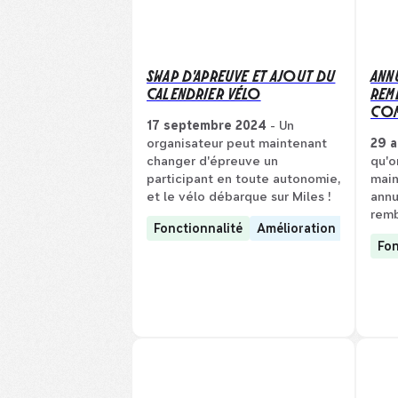
SWAP D'APREUVE ET AJOUT DU
ANN
CALENDRIER VÉLO
REM
COM
17 septembre 2024
- Un
organisateur peut maintenant
29 a
changer d'épreuve un
qu'o
participant en toute autonomie,
main
et le vélo débarque sur Miles !
annu
rem
Fonctionnalité
Amélioration
Fon