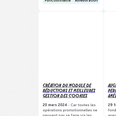
Fonctionnalité
Amélioration
CRÉATION DU MODULE DE
AUG
RÉDUCTIONS ET MEILLEURES
PER
GESTION DES COOKIES
AMÉ
20 mars 2024
- Car toutes les
29 f
opérations promotionnelles ne
fond
peuvent pas se faire via les
avec