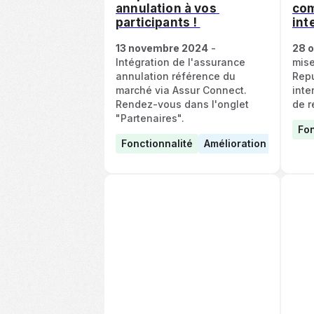
annulation à vos 
com
participants ! 
int
13 novembre 2024
 - 
28 
Intégration de l'assurance 
mise
annulation référence du 
Repu
marché via Assur Connect. 
inte
Rendez-vous dans l'onglet 
de r
"Partenaires". 
Fon
Fonctionnalité
Amélioration