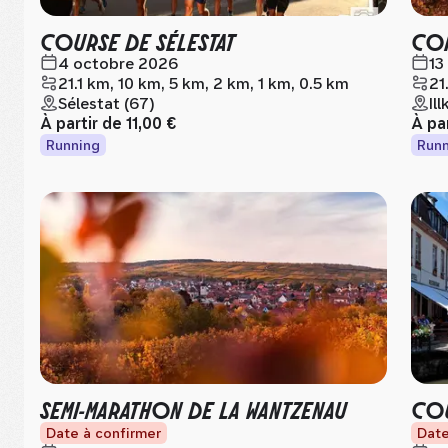
COURSE DE SÉLESTAT
COR
4 octobre 2026
13
21.1 km, 10 km, 5 km, 2 km, 1 km, 0.5 km
21
Sélestat (67)
Il
À partir de
11,00 €
À pa
Running
Runn
SEMI-MARATHON DE LA WANTZENAU
COU
Date à confirmer
Date