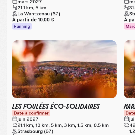
mars 2027
ma
21.1 km, 5 km
31
La Wantzenau (67)
St
À partir de
10,00 €
À pa
Running
Mar
LES FOULÉES ÉCO-SOLIDAIRES
MAR
Date à confirmer
Date
juin 2027
ju
21.1 km, 10 km, 5 km, 3 km, 1.5 km, 0.5 km
42
Strasbourg (67)
1.