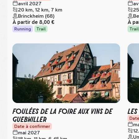
avril 2027
av
20 km, 12 km, 7 km
25
Brinckheim (68)
Be
À partir de
8,00 €
À pa
Running
Trail
Trail
FOULÉES DE LA FOIRE AUX VINS DE
LES
GUEBWILLER
Date
ma
Date à confirmer
12
mai 2027
Un
18 km, 11 km, 6.45 km