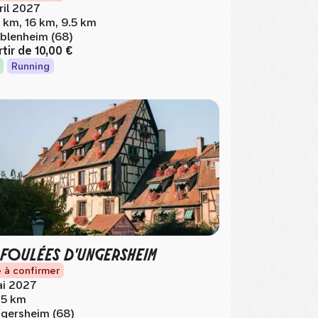
ril 2027
 km, 16 km, 9.5 km
blenheim (68)
rtir de
10,00 €
Running
 FOULÉES D'UNGERSHEIM
 à confirmer
i 2027
.5 km
gersheim (68)