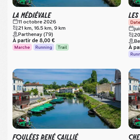
LA MÉDIÉVALE
LES
11 octobre 2026
Date
21 km, 16.5 km, 9 km
ju
Parthenay (79)
20
À partir de
8,00 €
Be
À pa
Marche
Running
Trail
Runn
FOULÉES RENÉ CAILLIÉ
CHE