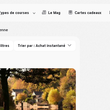
Types de courses
Le Mag
Cartes cadeaux
enne
iltres
Trier par : Achat instantané