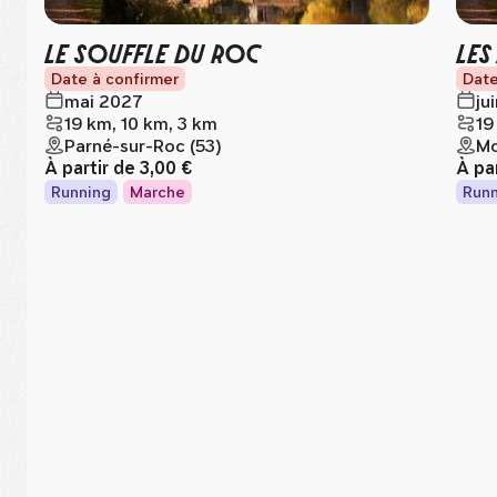
LE SOUFFLE DU ROC
LES
Date à confirmer
Date
mai 2027
ju
19 km, 10 km, 3 km
19
Parné-sur-Roc (53)
Mo
À partir de
3,00 €
À pa
Running
Marche
Runn