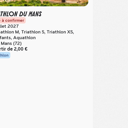
ATHLON DU MANS
 à confirmer
illet 2027
iathlon M, Triathlon S, Triathlon XS,
fants, Aquathlon
 Mans (72)
rtir de
2,00 €
thlon