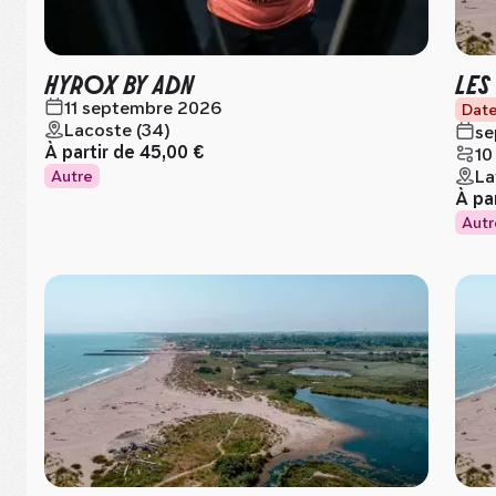
HYROX BY ADN
LES
11 septembre 2026
Date
Lacoste (34)
se
À partir de
45,00 €
10
La
Autre
À pa
Autr