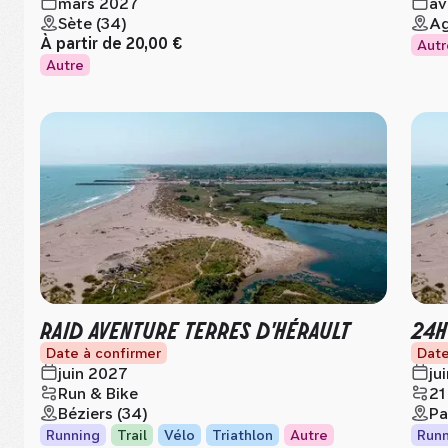
mars 2027
av
Sète (34)
Ag
À partir de
20,00 €
Autr
Autre
RAID AVENTURE TERRES D'HÉRAULT
24H
Date à confirmer
Date
juin 2027
ju
Run & Bike
21
Béziers (34)
Pa
Running
Trail
Vélo
Triathlon
Autre
Runn