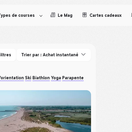
Types de courses
Le Mag
Cartes cadeaux
iltres
Trier par : Achat instantané
'orientation
Ski
Biathlon
Yoga
Parapente