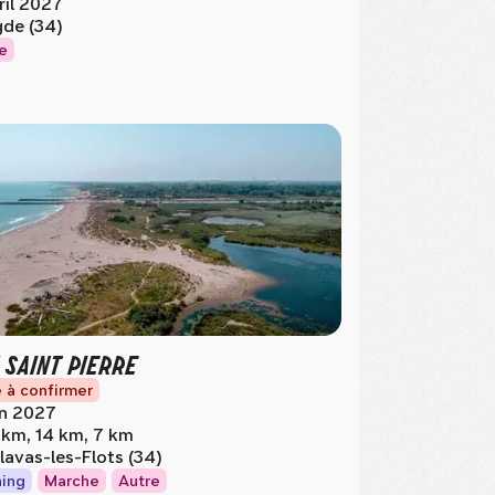
ril 2027
de (34)
e
 SAINT PIERRE
 à confirmer
in 2027
 km, 14 km, 7 km
lavas-les-Flots (34)
ing
Marche
Autre