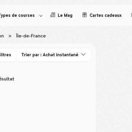
Types de courses
Le Mag
Cartes cadeaux
on
>
Île-de-France
iltres
Trier par : Achat instantané
ésultat