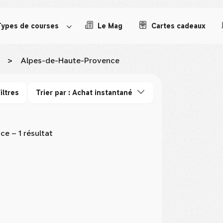
Types de courses
Le Mag
Cartes cadeaux
>
Alpes-de-Haute-Provence
iltres
Trier par : Achat instantané
nce
– 1 résultat