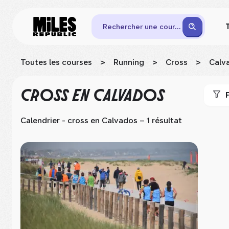
Rechercher une course
Toutes les courses
>
Running
>
Cross
>
Calv
CROSS
EN CALVADOS
F
Calendrier - cross
en Calvados
– 1 résultat