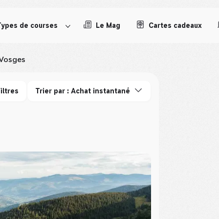
Types de courses
Le Mag
Cartes cadeaux
Vosges
iltres
Trier par : Achat instantané