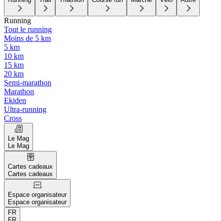
Running
Tout le running
Moins de 5 km
5 km
10 km
15 km
20 km
Semi-marathon
Marathon
Ekiden
Ultra-running
Cross
Le Mag
Le Mag
Cartes cadeaux
Cartes cadeaux
Espace organisateur
Espace organisateur
FR
FR