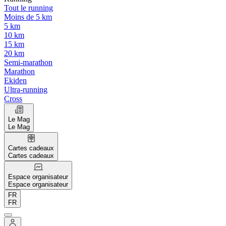
Tout le running
Moins de 5 km
5 km
10 km
15 km
20 km
Semi-marathon
Marathon
Ekiden
Ultra-running
Cross
Le Mag
Le Mag
Cartes cadeaux
Cartes cadeaux
Espace organisateur
Espace organisateur
FR
FR