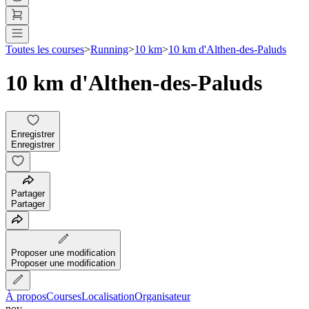
Toutes les courses
>
Running
>
10 km
>
10 km d'Althen-des-Paluds
10 km d'Althen-des-Paluds
Enregistrer
Enregistrer
Partager
Partager
Proposer une modification
Proposer une modification
À propos
Courses
Localisation
Organisateur
nov.