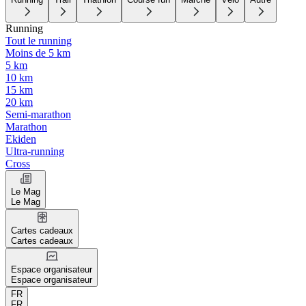
Running
Tout le running
Moins de 5 km
5 km
10 km
15 km
20 km
Semi-marathon
Marathon
Ekiden
Ultra-running
Cross
Le Mag
Le Mag
Cartes cadeaux
Cartes cadeaux
Espace organisateur
Espace organisateur
FR
FR