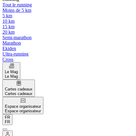
Tout le running
Moins de 5 km
5 km
10 km
15 km
20 km
Semi-marathon
Marathon
Ekiden
Ultra-running
Cross
Le Mag
Le Mag
Cartes cadeaux
Cartes cadeaux
Espace organisateur
Espace organisateur
FR
FR