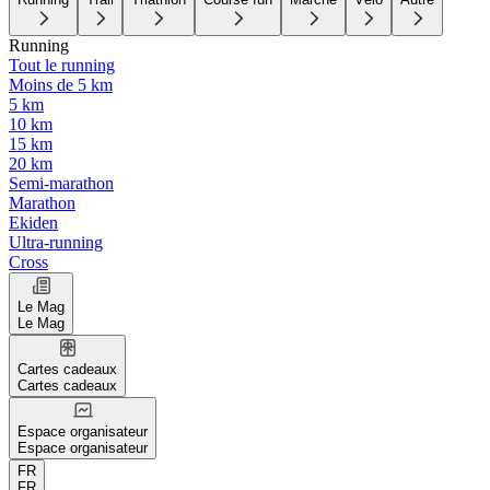
Running
Tout le running
Moins de 5 km
5 km
10 km
15 km
20 km
Semi-marathon
Marathon
Ekiden
Ultra-running
Cross
Le Mag
Le Mag
Cartes cadeaux
Cartes cadeaux
Espace organisateur
Espace organisateur
FR
FR