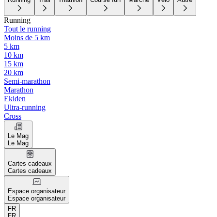
Running
Tout le running
Moins de 5 km
5 km
10 km
15 km
20 km
Semi-marathon
Marathon
Ekiden
Ultra-running
Cross
Le Mag
Le Mag
Cartes cadeaux
Cartes cadeaux
Espace organisateur
Espace organisateur
FR
FR