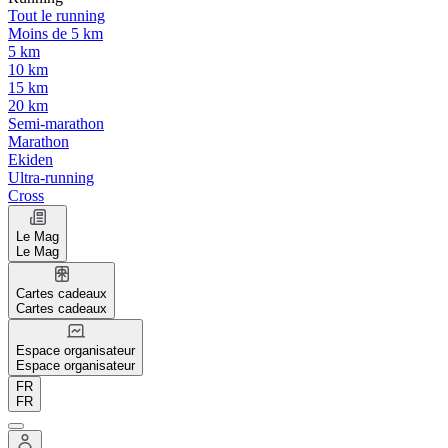
Tout le running
Moins de 5 km
5 km
10 km
15 km
20 km
Semi-marathon
Marathon
Ekiden
Ultra-running
Cross
Le Mag
Le Mag
Cartes cadeaux
Cartes cadeaux
Espace organisateur
Espace organisateur
FR
FR