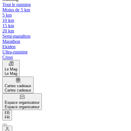
Tout le running
Moins de 5 km
5 km
10 km
15 km
20 km
Semi-marathon
Marathon
Ekiden
Ultra-running
Cross
Le Mag
Le Mag
Cartes cadeaux
Cartes cadeaux
Espace organisateur
Espace organisateur
FR
FR