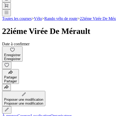
Toutes les courses
>
Vélo
>
Rando vélo de route
>
22iéme Virée De Méra
22iéme Virée De Mérault
Date à confirmer
Enregistrer
Enregistrer
Partager
Partager
Proposer une modification
Proposer une modification
À propos
Courses
Localisation
Organisateur