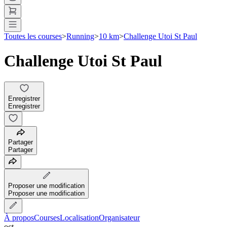
Toutes les courses
>
Running
>
10 km
>
Challenge Utoi St Paul
Challenge Utoi St Paul
Enregistrer
Enregistrer
Partager
Partager
Proposer une modification
Proposer une modification
À propos
Courses
Localisation
Organisateur
oct.