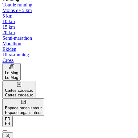
Tout le running
Moins de 5 km
5 km
10 km
15 km
20 km
Semi-marathon
Marathon
Ekiden
Ultra-running
Cross
Le Mag
Le Mag
Cartes cadeaux
Cartes cadeaux
Espace organisateur
Espace organisateur
FR
FR