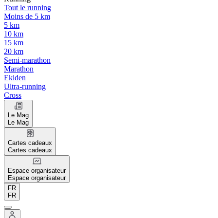
Tout le running
Moins de 5 km
5 km
10 km
15 km
20 km
Semi-marathon
Marathon
Ekiden
Ultra-running
Cross
Le Mag
Le Mag
Cartes cadeaux
Cartes cadeaux
Espace organisateur
Espace organisateur
FR
FR