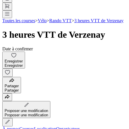
Toutes les courses
>
Vélo
>
Rando VTT
>
3 heures VTT de Verzenay
3 heures VTT de Verzenay
Date à confirmer
Enregistrer
Enregistrer
Partager
Partager
Proposer une modification
Proposer une modification
À propos
Courses
Localisation
Organisateur