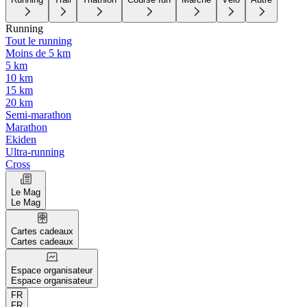
Running
Tout le running
Moins de 5 km
5 km
10 km
15 km
20 km
Semi-marathon
Marathon
Ekiden
Ultra-running
Cross
Le Mag
Le Mag
Cartes cadeaux
Cartes cadeaux
Espace organisateur
Espace organisateur
FR
FR