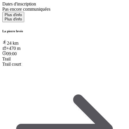
Dates d'inscription
Pas encore communiquées
Plus d'info
Plus d'info
La pierre levée
24
km
+470
m
09:00
Trail
Trail court