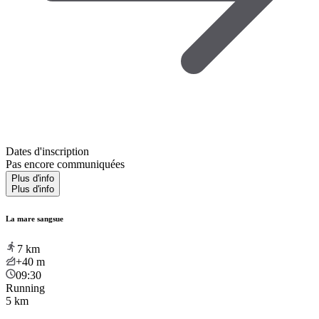
Dates d'inscription
Pas encore communiquées
Plus d'info
Plus d'info
La mare sangsue
7
km
+40
m
09:30
Running
5 km