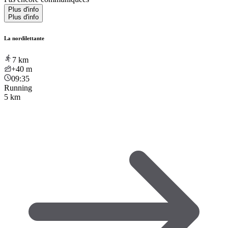
Plus d'info
Plus d'info
La nordilettante
7
km
+40
m
09:35
Running
5 km