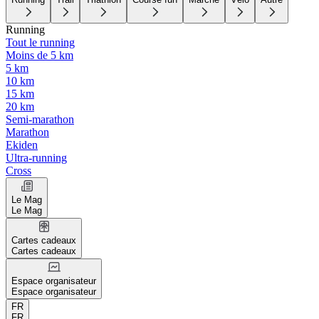
Running
Tout le running
Moins de 5 km
5 km
10 km
15 km
20 km
Semi-marathon
Marathon
Ekiden
Ultra-running
Cross
Le Mag
Le Mag
Cartes cadeaux
Cartes cadeaux
Espace organisateur
Espace organisateur
FR
FR