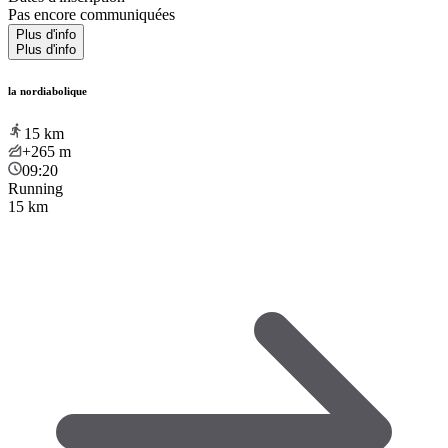
Pas encore communiquées
Plus d'info
Plus d'info
la nordiabolique
15
km
+265
m
09:20
Running
15 km