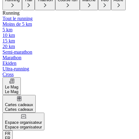
Running
Tout le running
Moins de 5 km
5 km
10 km
15 km
20 km
Semi-marathon
Marathon
Ekiden
Ultra-running
Cross
Le Mag
Le Mag
Cartes cadeaux
Cartes cadeaux
Espace organisateur
Espace organisateur
FR
FR