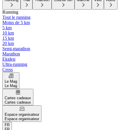
Running
Tout le running
Moins de 5 km
5 km
10 km
15 km
20 km
Semi-marathon
Marathon
Ekiden
Ultra-running
Cross
Le Mag
Le Mag
Cartes cadeaux
Cartes cadeaux
Espace organisateur
Espace organisateur
FR
FR