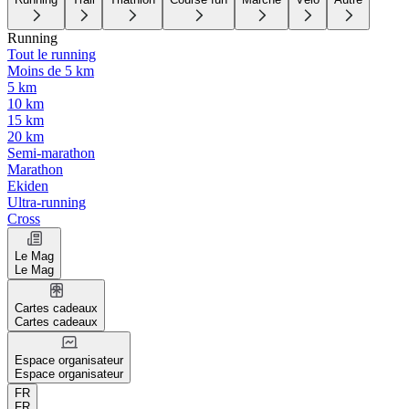
Running
Tout le running
Moins de 5 km
5 km
10 km
15 km
20 km
Semi-marathon
Marathon
Ekiden
Ultra-running
Cross
Le Mag
Le Mag
Cartes cadeaux
Cartes cadeaux
Espace organisateur
Espace organisateur
FR
FR