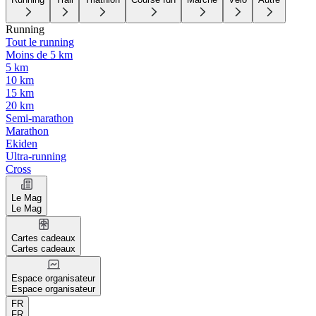
Running
Tout le running
Moins de 5 km
5 km
10 km
15 km
20 km
Semi-marathon
Marathon
Ekiden
Ultra-running
Cross
Le Mag
Le Mag
Cartes cadeaux
Cartes cadeaux
Espace organisateur
Espace organisateur
FR
FR